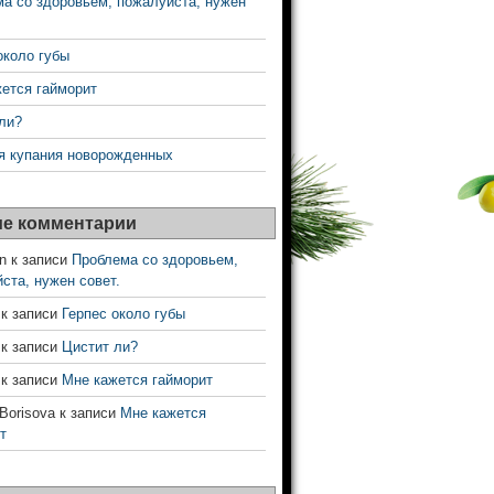
а со здоровьем, пожалуйста, нужен
около губы
ется гайморит
ли?
я купания новорожденных
е комментарии
n
к записи
Проблема со здоровьем,
ста, нужен совет.
к записи
Герпес около губы
к записи
Цистит ли?
к записи
Мне кажется гайморит
 Borisova
к записи
Мне кажется
т