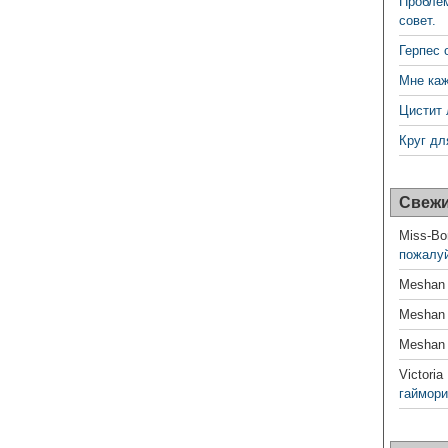
Проблем
совет.
Герпес 
Мне каж
Цистит 
Круг дл
Свежи
Miss-Bo
пожалуй
Meshan
Meshan
Meshan
Victoria
гаймори