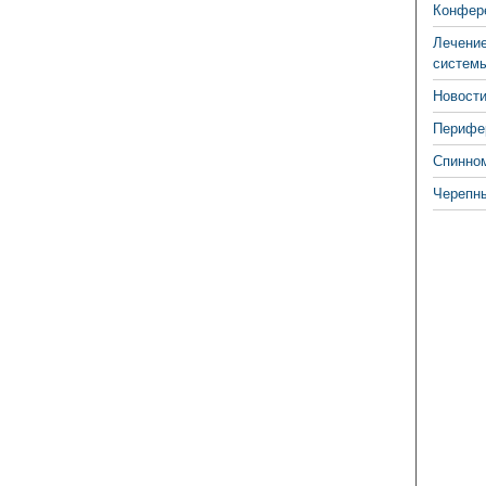
Конфере
Лечение
систем
Новости
Перифер
Спинно
Черепн