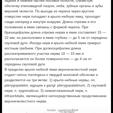
задней и нижней частей носовой полости, слизистую
оболочку клиновидной пазухи, неба, зубные органы и зубы
верхней челюсти. По выходе из черепа через круглое
отверстие нерв попадает в крыло-небную ямку, проходит
сзади наперед и изнутри кнаружи. Длина отрезка и его
положение в ямке связаны с формой черепа. При
брахицефалии длина отрезка нерва в ямке составляет 15 —
22 мм; он расположен в ямке глубоко — до 5 см от середины
скуловой дуги. Иногда нерв в крыло-небной ямке прикрыт
костным гребнем. При долихоцефалии длина
рассматриваемого участка нерва 10 — 15 мм и
располагается он более поверхностно — до 4 см от
середины скуловой дуги.
В пределах крыло-небной ямки верхнечелюстной нерв
отдает ramus meningeus к твердой мозговой оболочке и
разделяется на три ветви: 1) крыло-небные нервы, nn.
pterygopalatini, идущие к gangl. pterygopalatinum; 2) скуловой
нерв, n. zygomaticus; 3) нижнеглазничный нерв, n.
infraorbitalis, являющийся непосредственным продолжением
верхнечелюстного нерва.