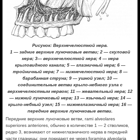
Рисунок: Верхнечелюстной нерв.
1 — задние верхние луночковые ветви; 2 — скуловой
нерв; 3— верхнечелюстной нерв; 4 — нерв
крыловидного канала; 5 — глазничный нерв; 6 —
тройничный нерв; 7 — нижнечелюстной нерв; 8 —
барабанная струна; 9 — ушной узел; 10 —
соединительные ветви крыло-небного узла с
верхнечелюстным нервом; 11 — жевательный нерв; 12
— нижний луночковый нерв; 13 — язычный нерв; 14 —
крыло-небный узел; 15 — нижнеглазничный нерв; 16 —
передние верхние луночковые ветви.
Передние верхние луночковые ветви, rami alveolares
superiores anteriores, обычно в количестве 1 — 2 стволиков,
редко 3, возникают от нижнеглазничного нерва в передней
части глазницы; они покидают ее через foramina alveolaria