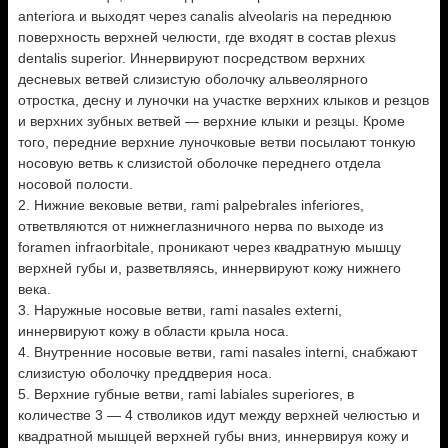
anteriora и выходят через canalis alveolaris на переднюю
поверхность верхней челюсти, где входят в состав plexus
dentalis superior. Иннервируют посредством верхних
десневых ветвей слизистую оболочку альвеолярного
отростка, десну и луночки на участке верхних клыков и резцов
и верхних зубных ветвей — верхние клыки и резцы. Кроме
того, передние верхние луночковые ветви посылают тонкую
носовую ветвь к слизистой оболочке переднего отдела
носовой полости.
2. Нижние вековые ветви, rami palpebrales inferiores,
ответвляются от нижнеглазничного нерва по выходе из
foramen infraorbitale, проникают через квадратную мышцу
верхней губы и, разветвляясь, иннервируют кожу нижнего
века.
3. Наружные носовые ветви, rami nasales externi,
иннервируют кожу в области крыла носа.
4. Внутренние носовые ветви, rami nasales interni, снабжают
слизистую оболочку преддверия носа.
5. Верхние губные ветви, rami labiales superiores, в
количестве 3 — 4 стволиков идут между верхней челюстью и
квадратной мышцей верхней губы вниз, иннервируя кожу и