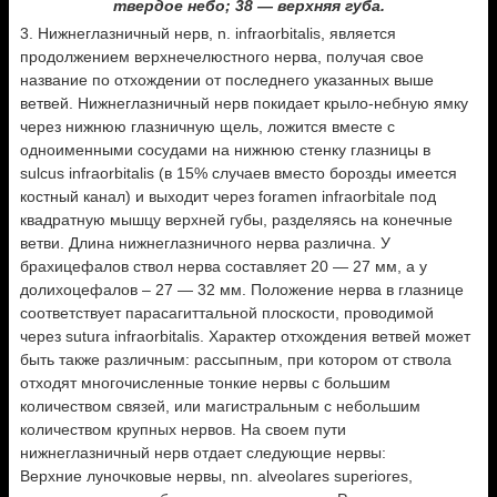
твердое небо; 38 — верхняя губа.
3. Нижнеглазничный нерв, n. infraorbitalis, является
продолжением верхнечелюстного нерва, получая свое
название по отхождении от последнего указанных выше
ветвей. Нижнеглазничный нерв покидает крыло-небную ямку
через нижнюю глазничную щель, ложится вместе с
одноименными сосудами на нижнюю стенку глазницы в
sulcus infraorbitalis (в 15% случаев вместо борозды имеется
костный канал) и выходит через foramen infraorbitale под
квадратную мышцу верхней губы, разделяясь на конечные
ветви. Длина нижнеглазничного нерва различна. У
брахицефалов ствол нерва составляет 20 — 27 мм, а у
долихоцефалов – 27 — 32 мм. Положение нерва в глазнице
соответствует парасагиттальной плоскости, проводимой
через sutura infraorbitalis. Характер отхождения ветвей может
быть также различным: рассыпным, при котором от ствола
отходят многочисленные тонкие нервы с большим
количеством связей, или магистральным с небольшим
количеством крупных нервов. На своем пути
нижнеглазничный нерв отдает следующие нервы:
Верхние луночковые нервы, nn. alveolares superiores,