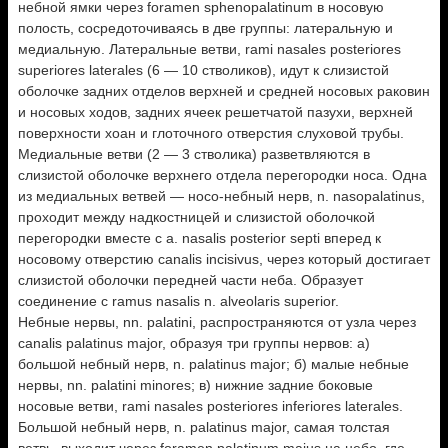
небной ямки через foramen sphenopalatinum в носовую
полость, сосредоточиваясь в две группы: латеральную и
медиальную. Латеральные ветви, rami nasales posteriores
superiores laterales (6 — 10 стволиков), идут к слизистой
оболочке задних отделов верхней и средней носовых раковин
и носовых ходов, задних ячеек решетчатой пазухи, верхней
поверхности хоан и глоточного отверстия слуховой трубы.
Медиальные ветви (2 — 3 стволика) разветвляются в
слизистой оболочке верхнего отдела перегородки носа. Одна
из медиальных ветвей — носо-небный нерв, n. nasopalatinus,
проходит между надкостницей и слизистой оболочкой
перегородки вместе с a. nasalis posterior septi вперед к
носовому отверстию canalis incisivus, через который достигает
слизистой оболочки передней части неба. Образует
соединение с ramus nasalis n. alveolaris superior.
Небные нервы, nn. palatini, распространяются от узла через
canalis palatinus major, образуя три группы нервов: а)
большой небный нерв, n. palatinus major; б) малые небные
нервы, nn. palatini minores; в) нижние задние боковые
носовые ветви, rami nasales posteriores inferiores laterales.
Большой небный нерв, n. palatinus major, самая толстая