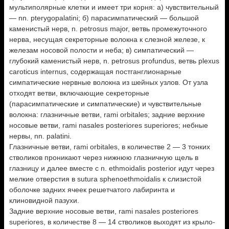
мультиполярные клетки и имеет три корня: а) чувствительный
— nn. pterygopalatini; б) парасимпатический — большой
каменистый нерв, n. petrosus major, ветвь промежуточного
нерва, несущая секреторные волокна к слезной железе, к
железам носовой полости и неба; в) симпатический —
глубокий каменистый нерв, n. petrosus profundus, ветвь plexus
caroticus internus, содержащая постганглионарные
симпатические нервные волокна из шейных узлов. От узла
отходят ветви, включающие секреторные
(парасимпатические и симпатические) и чувствительные
волокна: глазничные ветви, rami orbitales; задние верхние
носовые ветви, rami nasales posteriores superiores; небные
нервы, nn. palatini.
Глазничные ветви, rami orbitales, в количестве 2 — 3 тонких
стволиков проникают через нижнюю глазничную щель в
глазницу и далее вместе с n. ethmoidalis posterior идут через
мелкие отверстия в sutura sphenoethmoidalis к слизистой
оболочке задних ячеек решетчатого лабиринта и
клиновидной пазухи.
Задние верхние носовые ветви, rami nasales posteriores
superiores, в количестве 8 — 14 стволиков выходят из крыло-