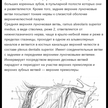
больших коренных зубов, в пульпарной полости которых они
и разветвляются. Кроме того, задние верхние луночковые
ветви посылают тонкие нервы к слизистой оболочке
верхнечелюстной пазухи.
Средняя верхняя луночковая ветвь, ramus alveolaris superior
medius, в виде стволика, реже 2, ответвляется от
нижнеглазничного нерва, чаще в крыло-небной ямке и реже в
пределах глазницы, проходит в одном из альвеолярных
каналов и ветвится в костных канальцах верхней челюсти в
составе plexus dentalis superior. Имеет соединительные ветви
с задними и передними верхними луночковыми ветвями.
Иннервирует посредством верхних десневых ветвей
парадонт и периодонт на участке верхних премоляров и
верхних зубных ветвей — верхние премоляры.