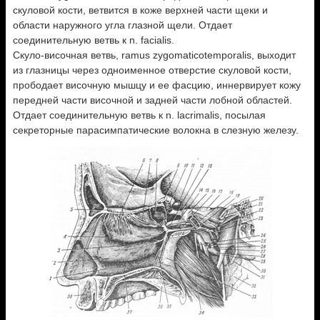
скуловой кости, ветвится в коже верхней части щеки и
области наружного угла глазной щели. Отдает
соединительную ветвь к n. facialis.
Скуло-височная ветвь, ramus zygomaticotemporalis, выходит
из глазницы через одноименное отверстие скуловой кости,
прободает височную мышцу и ее фасцию, иннервирует кожу
передней части височной и задней части лобной областей.
Отдает соединительную ветвь к n. lacrimalis, посылая
секреторные парасимпатические волокна в слезную железу.