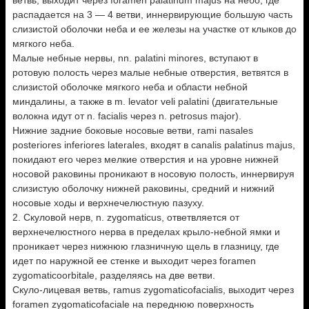
ветвь, выходит через foramen palatinum majus на небо, где
распадается на 3 — 4 ветви, иннервирующие большую часть
слизистой оболочки неба и ее железы на участке от клыков до
мягкого неба.
Малые небные нервы, nn. palatini minores, вступают в
ротовую полость через малые небные отверстия, ветвятся в
слизистой оболочке мягкого неба и области небной
миндалины, а также в m. levator veli palatini (двигательные
волокна идут от n. facialis через n. petrosus major).
Нижние задние боковые носовые ветви, rami nasales
posteriores inferiores laterales, входят в canalis palatinus majus,
покидают его через мелкие отверстия и на уровне нижней
носовой раковины проникают в носовую полость, иннервируя
слизистую оболочку нижней раковины, средний и нижний
носовые ходы и верхнечелюстную пазуху.
2. Скуловой нерв, n. zygomaticus, ответвляется от
верхнечелюстного нерва в пределах крыло-небной ямки и
проникает через нижнюю глазничную щель в глазницу, где
идет по наружной ее стенке и выходит через foramen
zygomaticoorbitale, разделяясь на две ветви.
Скуло-лицевая ветвь, ramus zygomaticofacialis, выходит через
foramen zygomaticofaciale на переднюю поверхность