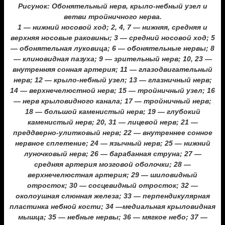
Рисунок: Обонятельный нерв, крыло-небный узел и
ветви тройничного нерва.
1 — нижний носовой ход; 2, 4, 7 — нижняя, средняя и
верхняя носовые раковины; 3 — средний носовой ход; 5
— обонятельная луковица; 6 — обонятельные нервы; 8
— клиновидная пазуха; 9 — зрительный нерв; 10, 23 —
внутренняя сонная артерия; 11 — глазодвигательный
нерв; 12 — крыло-небный узел; 13 — глазничный нерв;
14 — верхнечелюстной нерв; 15 — тройничный узел; 16
— нерв крыловидного канала; 17 — тройничный нерв;
18 — большой каменистый нерв; 19 — глубокий
каменистый нерв; 20, 31 — лицевой нерв; 21 —
преддверно-улитковый нерв; 22 — внутреннее сонное
нервное сплетение; 24 — язычный нерв; 25 — нижний
луночковый нерв; 26 — барабанная струна; 27 —
средняя артерия мозговой оболочки; 28 —
верхнечелюстная артерия; 29 — шиловидный
отросток; 30 — сосцевидный отросток; 32 —
околоушная слюнная железа; 33 — перпендикулярная
пластинка небной кости; 34 —медиальная крыловидная
мышца; 35 — небные нервы; 36 — мягкое небо; 37 —