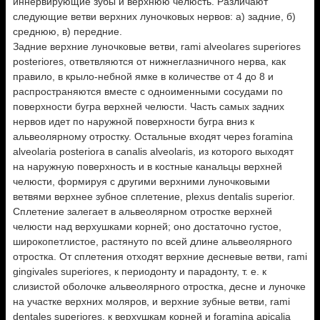
иннервирующие зубы и верхнюю челюсть. Различают
следующие ветви верхних луночковых нервов: а) задние, б)
среднюю, в) передние.
Задние верхние луночковые ветви, rami alveolares superiores
posteriores, ответвляются от нижнеглазничного нерва, как
правило, в крыло-небной ямке в количестве от 4 до 8 и
распространяются вместе с одноименными сосудами по
поверхности бугра верхней челюсти. Часть самых задних
нервов идет по наружной поверхности бугра вниз к
альвеолярному отростку. Остальные входят через foramina
alveolaria posteriora в canalis alveolaris, из которого выходят
на наружную поверхность и в костные канальцы верхней
челюсти, формируя с другими верхними луночковыми
ветвями верхнее зубное сплетение, plexus dentalis superior.
Сплетение залегает в альвеолярном отростке верхней
челюсти над верхушками корней; оно достаточно густое,
широкопетлистое, растянуто по всей длине альвеолярного
отростка. От сплетения отходят верхние десневые ветви, rami
gingivales superiores, к периодонту и парадонту, т. е. к
слизистой оболочке альвеолярного отростка, десне и луночке
на участке верхних моляров, и верхние зубные ветви, rami
dentales superiores, к верхушкам корней и foramina apicalia