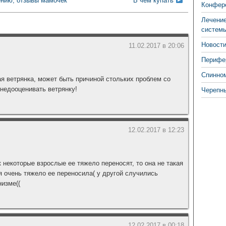
ению, отзывы мамочек
В чем купать
Конфере
Лечение
систем
Новости
11.02.2017 в 20:06
Перифер
Спинно
ая ветрянка, может быть причиной стольких проблем со
 недооценивать ветрянку!
Черепн
12.02.2017 в 12:23
к некоторые взрослые ее тяжело переносят, то она не такая
я очень тяжело ее переносила( у другой случились
изме((
12.02.2017 в 00:18