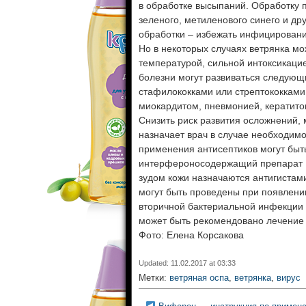
в обработке высыпаний. Обработку 
зеленого, метиленового синего и др
обработки – избежать инфицировани
Но в некоторых случаях ветрянка мо
температурой, сильной интоксикацие
болезни могут развиваться следующ
стафилококками или стрептококками
миокардитом, пневмонией, кератито
Снизить риск развития осложнений,
назначает врач в случае необходимо
применения антисептиков могут быт
интерфероносодержащий препарат 
зудом кожи назначаются антигистам
могут быть проведены при появлени
вторичной бактериальной инфекции 
может быть рекомендовано лечение 
Фото: Елена Корсакова
Updated: 11.02.2017 at 03:33
Метки:
ветряная оспа
,
ветрянка
,
вирус