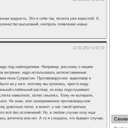
чная жидкость. Это я себе так, болела уже взрослой. А,
количество высыпаний, контроль появления новых.
12.02.2017 в 02:10
надо под наблюдением. Например, расскажу о нашем
ри ветрянке, надо использовать антигистаминные
ама пила Супрастин. Противовирусное: ацикловир и
было ни у кого, поэтому мы купались, просто воду
енький-слабенький раствор, он кожу подслушивает.
 слегка намылили, затем смылись. Кожу не вытирали,
вали. Не знаю, или своевременное противовирусное
ку довольно легко, а может, у нас такой крепыш
шло всё без осложнений. Но, в любом случае хочу еще
ись антитела или нет. А то я слышала, что бывают случаи,
Свежи