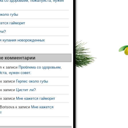
а со здоровьем, пожалуйста, нужен
около губы
ется гайморит
ли?
я купания новорожденных
е комментарии
n
к записи
Проблема со здоровьем,
ста, нужен совет.
к записи
Герпес около губы
к записи
Цистит ли?
к записи
Мне кажется гайморит
 Borisova
к записи
Мне кажется
т