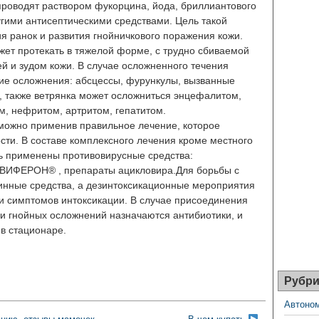
проводят раствором фукорцина, йода, бриллиантового
угими антисептическими средствами. Цель такой
я ранок и развития гнойничкового поражения кожи.
жет протекать в тяжелой форме, с трудно сбиваемой
й и зудом кожи. В случае осложненного течения
ие осложнения: абсцессы, фурункулы, вызванные
, также ветрянка может осложниться энцефалитом,
м, нефритом, артритом, гепатитом.
 можно применив правильное лечение, которое
сти. В составе комплексного лечения кроме местного
ь применены противовирусные средства:
ВИФЕРОН® , препараты ацикловира.Для борьбы с
инные средства, а дезинтоксикационные мероприятия
и симптомов интоксикации. В случае присоединения
и гнойных осложнений назначаются антибиотики, и
в стационаре.
Рубри
Автоном