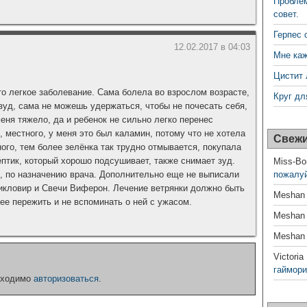
Проблем
совет.
Герпес 
12.02.2017 в 04:03
Мне каж
Цистит 
то легкое заболевание. Сама болела во взрослом возрасте,
Круг дл
зуд, сама не можешь удержаться, чтобы не почесать себя,
меня тяжело, да и ребенок не сильно легко перенес
 местного, у меня это был каламин, потому что не хотела
Свежи
ого, тем более зелёнка так трудно отмывается, покупала
ептик, который хорошо подсушивает, также снимает зуд.
Miss-Bo
, по назначению врача. Дополнительно еще не выписали
пожалуй
икловир и Свечи Виферон. Лечение ветрянки должно быть
Meshan
ее пережить и не вспоминать о ней с ужасом.
Meshan
Meshan
Victoria
гаймори
бходимо
авторизоваться
.