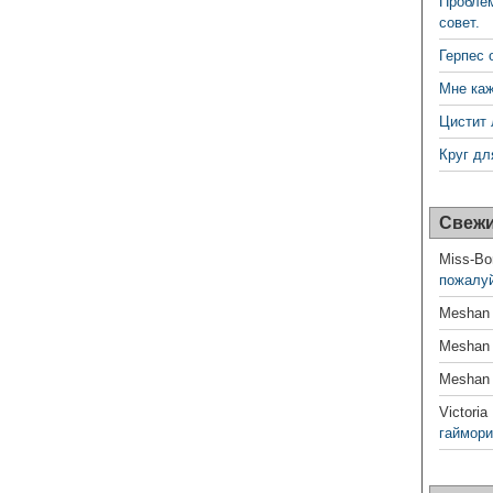
Проблем
совет.
Герпес 
Мне каж
Цистит 
Круг дл
Свежи
Miss-Bo
пожалуй
Meshan
Meshan
Meshan
Victoria
гаймори