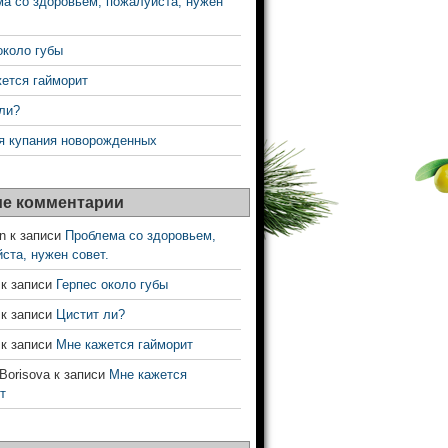
а со здоровьем, пожалуйста, нужен
около губы
ется гайморит
ли?
я купания новорожденных
е комментарии
n
к записи
Проблема со здоровьем,
ста, нужен совет.
к записи
Герпес около губы
к записи
Цистит ли?
к записи
Мне кажется гайморит
 Borisova
к записи
Мне кажется
т