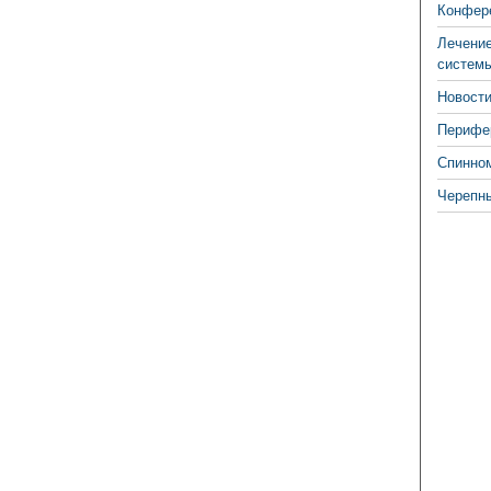
Конфере
Лечение
систем
Новости
Перифер
Спинно
Черепн