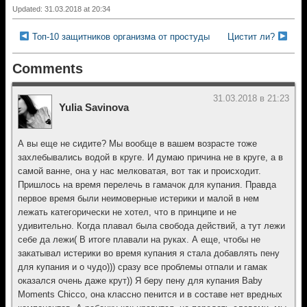
Updated: 31.03.2018 at 20:34
Топ-10 защитников организма от простуды
Цистит ли?
Comments
31.03.2018 в 21:23
Yulia Savinova
А вы еще не сидите? Мы вообще в вашем возрасте тоже
захлебывались водой в круге. И думаю причина не в круге, а в
самой ванне, она у нас мелковатая, вот так и происходит.
Пришлось на время перелечь в гамачок для купания. Правда
первое время были неимоверные истерики и малой в нем
лежать категорически не хотел, что в принципе и не
удивительно. Когда плавал была свобода действий, а тут лежи
себе да лежи( В итоге плавали на руках. А еще, чтобы не
закатывал истерики во время купания я стала добавлять пену
для купания и о чудо))) сразу все проблемы отпали и гамак
оказался очень даже крут)) Я беру пену для купания Baby
Moments Chicco, она классно пенится и в составе нет вредных